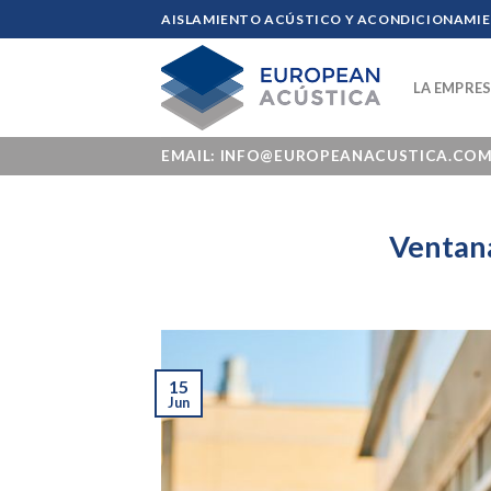
Skip
AISLAMIENTO ACÚSTICO Y ACONDICIONAMIEN
to
content
LA EMPRE
EMAIL: INFO@EUROPEANACUSTICA.CO
Ventana
15
Jun