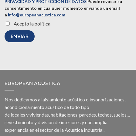
PRIVACIDAD Y PROTECCIÓN DE DATOS
Puede revocar su
consentimiento en cualquier momento enviando un email
a
info@europeanacustica.com
Acepto la política
EUROPEAN ACÚSTICA
Nos dedicamos al
aislamiento acústico
o
insonorizaciones
,
acondicionamiento acústico
de todo tipo
de
locales
y
viviendas
, habitaciones,
paredes
,
techos
, suelos…
revestimiento y división de interiores y con amplia
experiencia en el sector de la Acústica Industrial.