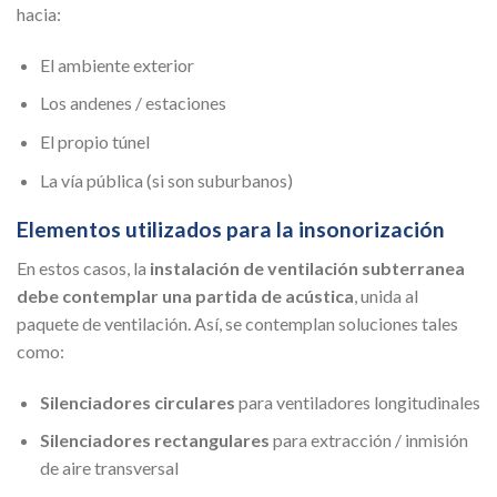
hacia:
El ambiente exterior
Los andenes / estaciones
El propio túnel
La vía pública (si son suburbanos)
Elementos utilizados para la insonorización
En estos casos, la
instalación de ventilación subterranea
debe contemplar una partida de acústica
, unida al
paquete de ventilación. Así, se contemplan soluciones tales
como:
Silenciadores circulares
para ventiladores longitudinales
Silenciadores rectangulares
para extracción / inmisión
de aire transversal