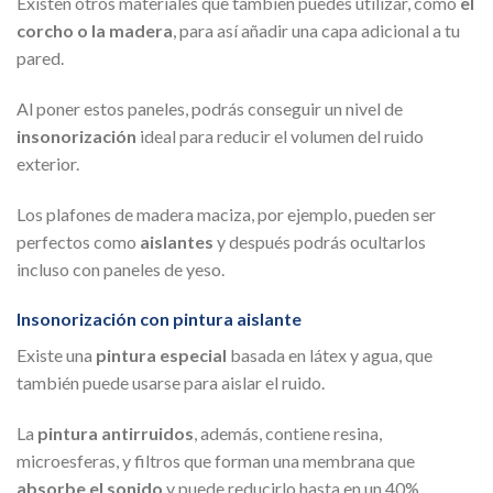
Existen otros materiales que también puedes utilizar, como
el
corcho o la madera
, para así añadir una capa adicional a tu
pared.
Al poner estos paneles, podrás conseguir un nivel de
insonorización
ideal para reducir el volumen del ruido
exterior.
Los plafones de madera maciza, por ejemplo, pueden ser
perfectos como
aislantes
y después podrás ocultarlos
incluso con paneles de yeso.
Insonorización con pintura aislante
Existe una
pintura especial
basada en látex y agua, que
también puede usarse para aislar el ruido.
La
pintura antirruidos
, además, contiene resina,
microesferas, y filtros que forman una membrana que
absorbe el sonido
y puede reducirlo hasta en un 40%.