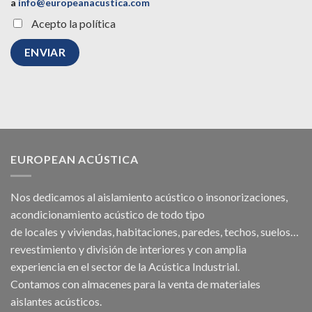
a
info@europeanacustica.com
Acepto la política
EUROPEAN ACÚSTICA
Nos dedicamos al
aislamiento acústico
o
insonorizaciones
,
acondicionamiento acústico
de todo tipo
de
locales
y
viviendas
, habitaciones,
paredes
,
techos
, suelos…
revestimiento y división de interiores y con amplia
experiencia en el sector de la Acústica Industrial.
Contamos con almacenes para la venta de
materiales
aislantes acústicos
.