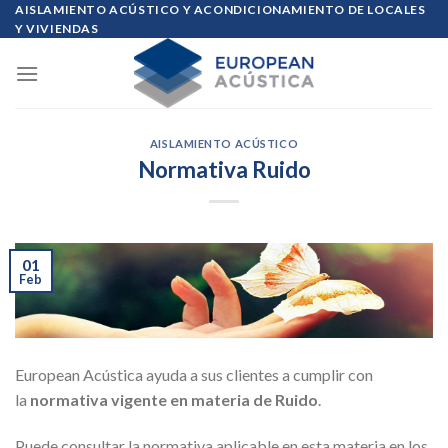
Skip
AISLAMIENTO ACÚSTICO Y ACONDICIONAMIENTO DE LOCALES
Y VIVIENDAS
to
content
AISLAMIENTO ACÚSTICO
Normativa Ruido
01
Feb
European Acústica ayuda a sus clientes a cumplir con
la
normativa vigente en materia de Ruido
.
Puede consultar la normativa aplicable en esta materia en los