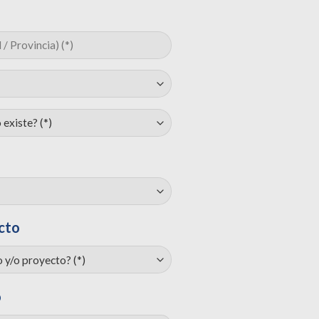
cto
o