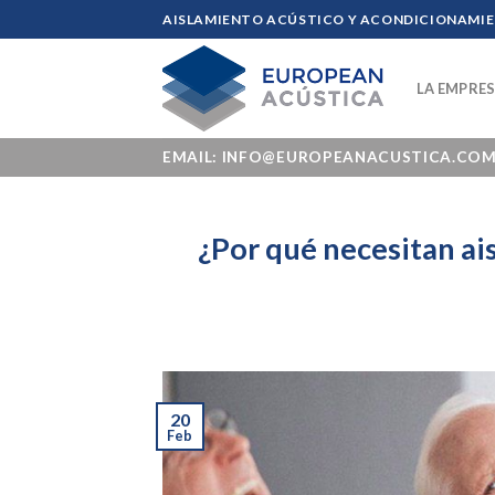
Skip
AISLAMIENTO ACÚSTICO Y ACONDICIONAMIEN
to
content
LA EMPRE
EMAIL: INFO@EUROPEANACUSTICA.CO
¿Por qué necesitan ais
20
Feb