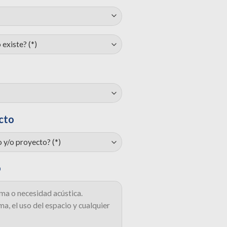
cto
o