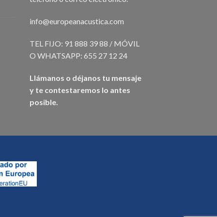
info@europeanacustica.com
TEL FIJO: 91 888 39 88 / MÓVIL
O WHATSAPP: 655 27 12 24
Llámanos o déjanos tu mensaje
y te contestaremos lo antes
posible.