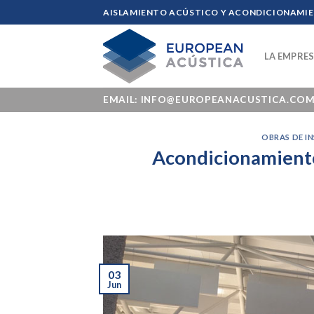
Skip
AISLAMIENTO ACÚSTICO Y ACONDICIONAMIEN
to
content
LA EMPRE
EMAIL: INFO@EUROPEANACUSTICA.CO
OBRAS DE I
Acondicionamiento
03
Jun