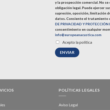
y la prospección comercial. No se
obligación legal. Puede ejercer su
supresión, oposición, limitación 
datos.
Consiente el tratamiento d
DE PRIVACIDAD Y PROTECCIÓN
consentimiento en cualquier mom
info@europeanacustica.com
Acepto la política
VICIOS
POLÍTICAS LEGALES
les
Aviso Legal