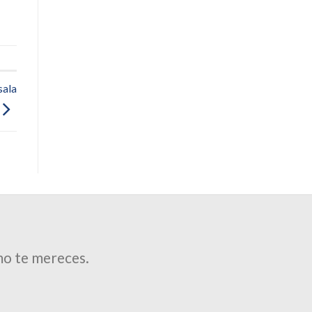
sala
mo te mereces.