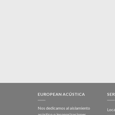
EUROPEAN ACÚSTICA
SER
Nos dedicamos al
aislamiento
Loca
acústico
o
insonorizaciones
,